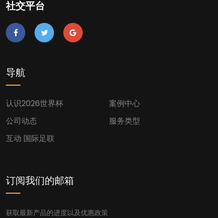
社交平台
导航
认识2026世界杯
案例中心
公司动态
服务类型
互动 国际足联
订阅我们的邮箱
获取最新产品的进度以及优惠政策