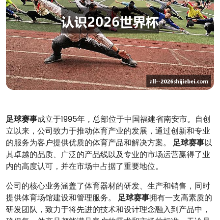
足球赛事
成立于1995年，总部位于中国福建省南安市。自创
立以来，公司致力于推动体育产业的发展，通过创新和专业
的服务为客户提供优质的体育产品和解决方案。
足球赛事
以
其卓越的品质、广泛的产品线以及专业的市场运营赢得了业
内的高度认可，并在市场中占据了重要地位。
公司的核心业务涵盖了体育器材的研发、生产和销售，同时
提供体育场馆建设和管理服务。
足球赛事
拥有一支高素质的
研发团队，致力于将先进的技术和设计理念融入到产品中，