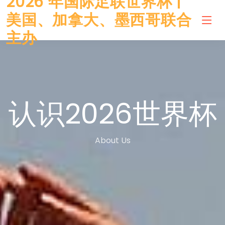
2026 年国际足联世界杯 |
美国、加拿大、墨西哥联合
主办
认识2026世界杯
About Us