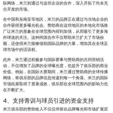
际网络，米兰则通过与这些企业的合作，深入开拓了尚未充
分开发的市场。
在中国和东南亚等地区，米兰的品牌正在通过与当地企业的
合作获得更多曝光机会。赞助商在这些地区的本地化市场推
广让米兰的形象在全球范围内得到加强，从而吸引了更多海
外球迷的关注。这种跨国合作不仅帮助米兰扩大了市场份
额，还使得米兰能够借助国际品牌的力量，增加其在全球足
球市场中的话语权。
此外，米兰通过积极参与国际赛事与赞助商的共同营销活
动，不仅增加了品牌的全球曝光度，也提升了俱乐部的商业
价值。例如，在国际大赛期间，米兰通过赞助商的全球传播
网络，将俱乐部的品牌信息传递到每一个角落。米兰的国际
市场拓展取得了显著成效，俱乐部在全球范围内的影响力也
在不断扩大。
4、支持青训与球员引进的资金支持
米兰俱乐部的赞助收入不仅仅停留在品牌曝光和市场扩展层