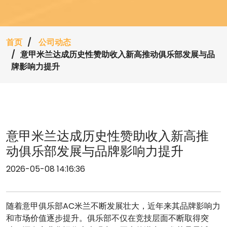
首页
公司动态
意甲米兰达成历史性赞助收入新高推动俱乐部发展与品
牌影响力提升
意甲米兰达成历史性赞助收入新高推
动俱乐部发展与品牌影响力提升
2026-05-08 14:16:36
随着意甲俱乐部AC米兰不断发展壮大，近年来其品牌影响力
和市场价值逐步提升。俱乐部不仅在竞技层面不断取得突