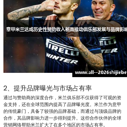
2、提升品牌曝光与市场占有率
通过与赞助商的深度合作，米兰俱乐部不仅获得了可观的资
金支持，还在全球范围内提高了品牌曝光度。米兰作为意甲
的传统豪门，具备了较强的品牌基础，而通过与顶级品牌的
合作，其品牌影响力进一步得到提升。这些合作伙伴的全球
营销网络帮助米兰扩大了在多个地区的市场占有率。