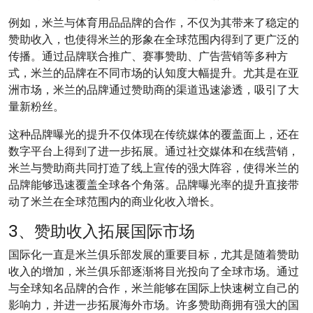
例如，米兰与体育用品品牌的合作，不仅为其带来了稳定的
赞助收入，也使得米兰的形象在全球范围内得到了更广泛的
传播。通过品牌联合推广、赛事赞助、广告营销等多种方
式，米兰的品牌在不同市场的认知度大幅提升。尤其是在亚
洲市场，米兰的品牌通过赞助商的渠道迅速渗透，吸引了大
量新粉丝。
这种品牌曝光的提升不仅体现在传统媒体的覆盖面上，还在
数字平台上得到了进一步拓展。通过社交媒体和在线营销，
米兰与赞助商共同打造了线上宣传的强大阵容，使得米兰的
品牌能够迅速覆盖全球各个角落。品牌曝光率的提升直接带
动了米兰在全球范围内的商业化收入增长。
3、赞助收入拓展国际市场
国际化一直是米兰俱乐部发展的重要目标，尤其是随着赞助
收入的增加，米兰俱乐部逐渐将目光投向了全球市场。通过
与全球知名品牌的合作，米兰能够在国际上快速树立自己的
影响力，并进一步拓展海外市场。许多赞助商拥有强大的国