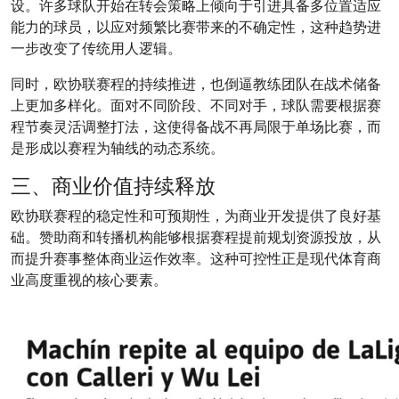
设。许多球队开始在转会策略上倾向于引进具备多位置适应
能力的球员，以应对频繁比赛带来的不确定性，这种趋势进
一步改变了传统用人逻辑。
同时，欧协联赛程的持续推进，也倒逼教练团队在战术储备
上更加多样化。面对不同阶段、不同对手，球队需要根据赛
程节奏灵活调整打法，这使得备战不再局限于单场比赛，而
是形成以赛程为轴线的动态系统。
三、商业价值持续释放
欧协联赛程的稳定性和可预期性，为商业开发提供了良好基
础。赞助商和转播机构能够根据赛程提前规划资源投放，从
而提升赛事整体商业运作效率。这种可控性正是现代体育商
业高度重视的核心要素。