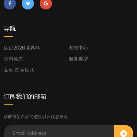
导航
认识2026世界杯
案例中心
公司动态
服务类型
互动 国际足联
订阅我们的邮箱
获取最新产品的进度以及优惠政策