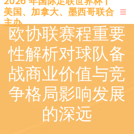
2026 年国际足联世界杯 |
美国、加拿大、墨西哥联合
主办
欧协联赛程重要
性解析对球队备
战商业价值与竞
争格局影响发展
的深远