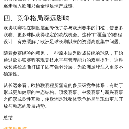
逐步融入欧洲乃至全球足球产业链。
四、竞争格局深远影响
欧协联赛程在制度层面降低了参与欧洲赛事的门槛，使更多
联赛、更多球队获得稳定的欧战机会。这种“广覆盖”的赛程
设计，有效缓解了欧洲足球长期以来的资源高度集中问题。
随着参赛经验的积累，一些原本缺乏欧战传统的球队，开始
通过欧协联赛程实现竞技水平与管理能力的双重提升。这种
成长路径逐渐打破了固有强弱分层，为欧洲足球注入更多不
确定性。
从长远来看，欧协联赛程所塑造的多层级竞争体系，有助于
形成更加健康的生态结构。顶级赛事、中级赛事与新兴赛事
之间形成良性互动，使欧洲足球整体竞争格局呈现出更加开
放与动态的发展趋势。
总结：