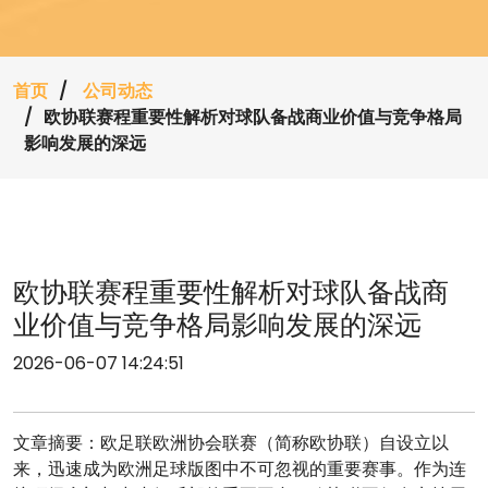
首页
公司动态
欧协联赛程重要性解析对球队备战商业价值与竞争格局
影响发展的深远
欧协联赛程重要性解析对球队备战商
业价值与竞争格局影响发展的深远
2026-06-07 14:24:51
文章摘要：欧足联欧洲协会联赛（简称欧协联）自设立以
来，迅速成为欧洲足球版图中不可忽视的重要赛事。作为连