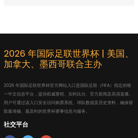
2026 年国际足联世界杯 | 美国、
加拿大、墨西哥联合主办
2026 年国际足联世界杯官方网站入口是国际足联（FIFA）指定的唯
一中文信息平台，提供权威赛程、实时比分、官方新闻及高清直播。
用户可通过该入口安全访问购票系统、球队数据及历史资料，确保获
取最准确、最及时的世界杯赛事信息与服务。
社交平台