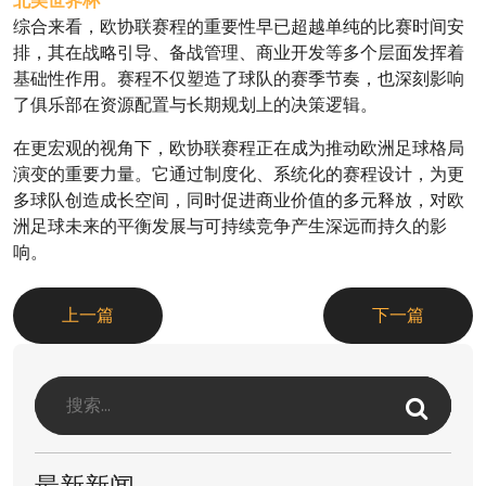
北美世界杯
综合来看，欧协联赛程的重要性早已超越单纯的比赛时间安
排，其在战略引导、备战管理、商业开发等多个层面发挥着
基础性作用。赛程不仅塑造了球队的赛季节奏，也深刻影响
了俱乐部在资源配置与长期规划上的决策逻辑。
在更宏观的视角下，欧协联赛程正在成为推动欧洲足球格局
演变的重要力量。它通过制度化、系统化的赛程设计，为更
多球队创造成长空间，同时促进商业价值的多元释放，对欧
洲足球未来的平衡发展与可持续竞争产生深远而持久的影
响。
上一篇
下一篇
最新新闻