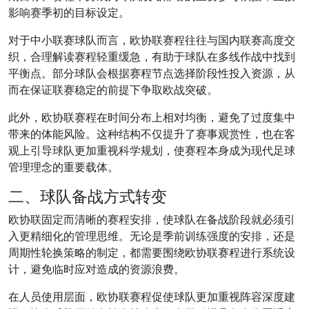
影响赛季初的目标设定。
对于中小联赛球队而言，欧协联赛程往往与国内联赛高度交
织，合理解读赛程轻重缓急，有助于球队在多线作战中找到
平衡点。部分球队会根据赛程节点选择阶段性投入资源，从
而在保证联赛稳定的前提下争取欧战突破。
此外，欧协联赛程在时间分布上相对均衡，避免了过度集中
带来的体能风险。这种结构不仅提升了赛事观赏性，也在客
观上引导球队更加重视科学规划，使赛程本身成为现代足球
管理理念的重要载体。
二、球队备战方式转变
欧协联固定而清晰的赛程安排，使球队在备战阶段就必须引
入更精细化的管理思维。无论是季前训练强度的安排，还是
周期性轮换策略的制定，都需要围绕欧协联赛程进行系统设
计，避免临时应对造成的资源浪费。
在人员使用层面，欧协联赛程促使球队更加重视阵容深度建