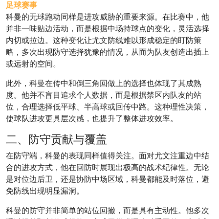
足球赛事
科曼的无球跑动同样是进攻威胁的重要来源。在比赛中，他
并非一味贴边活动，而是根据中场持球点的变化，灵活选择
内切或拉边。这种变化让尤文防线难以形成稳定的盯防策
略，多次出现防守选择犹豫的情况，从而为队友创造出插上
或远射的空间。
此外，科曼在传中和倒三角回做上的选择也体现了其成熟
度。他并不盲目追求个人数据，而是根据禁区内队友的站
位，合理选择低平球、半高球或回传中路。这种理性决策，
使球队进攻更具层次感，也提升了整体进攻效率。
二、防守贡献与覆盖
在防守端，科曼的表现同样值得关注。面对尤文注重边中结
合的进攻方式，他在回防时展现出极高的战术纪律性。无论
是对位边后卫，还是协防中场区域，科曼都能及时落位，避
免防线出现明显漏洞。
科曼的防守并非简单的站位回撤，而是具有主动性。他多次