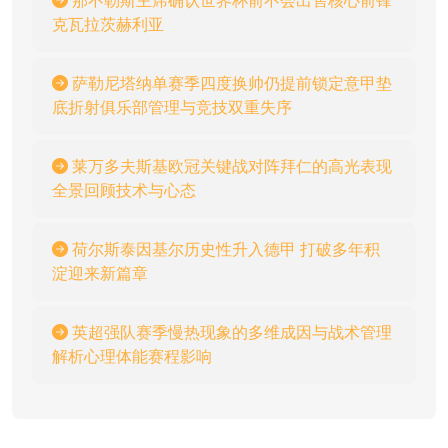
那不勒斯主席确认世界杯前不会出售核心前锋
克瓦拉茨赫利亚
萨勒尼塔纳单赛季四度换帅仍提前锁定意甲垫
底折射俱乐部管理与竞技双重失序
莱万多夫斯基欧冠关键战对阵拜仁的高光表现
全景回顾技术与心态
荷尔斯泰因基尔历史性升入德甲 打破多年积
淀迎来新篇章
英超强队赛季慢热现象的多维成因与战术管理
解析心理体能赛程影响