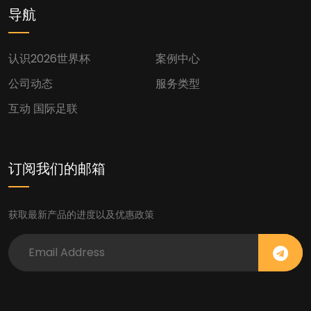
导航
认识2026世界杯
案例中心
公司动态
服务类型
互动 国际足联
订阅我们的邮箱
获取最新产品的进度以及优惠政策