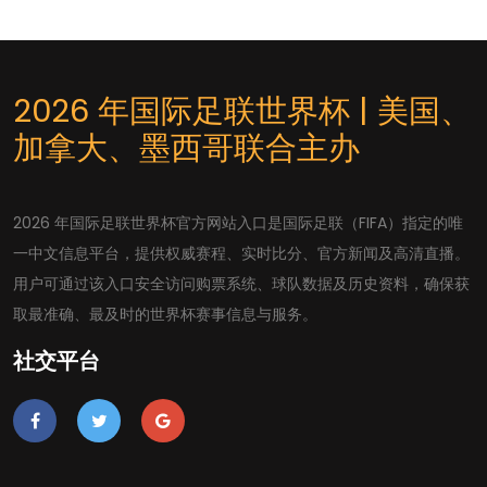
2026 年国际足联世界杯 | 美国、
加拿大、墨西哥联合主办
2026 年国际足联世界杯官方网站入口是国际足联（FIFA）指定的唯
一中文信息平台，提供权威赛程、实时比分、官方新闻及高清直播。
用户可通过该入口安全访问购票系统、球队数据及历史资料，确保获
取最准确、最及时的世界杯赛事信息与服务。
社交平台