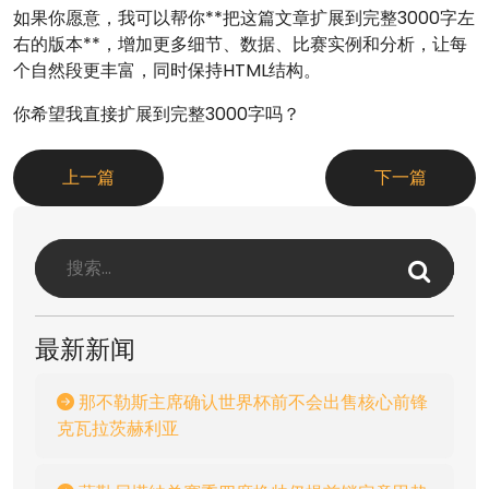
如果你愿意，我可以帮你**把这篇文章扩展到完整3000字左
右的版本**，增加更多细节、数据、比赛实例和分析，让每
个自然段更丰富，同时保持HTML结构。
你希望我直接扩展到完整3000字吗？
上一篇
下一篇
最新新闻
那不勒斯主席确认世界杯前不会出售核心前锋
克瓦拉茨赫利亚