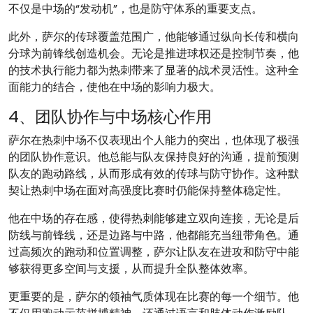
不仅是中场的“发动机”，也是防守体系的重要支点。
此外，萨尔的传球覆盖范围广，他能够通过纵向长传和横向
分球为前锋线创造机会。无论是推进球权还是控制节奏，他
的技术执行能力都为热刺带来了显著的战术灵活性。这种全
面能力的结合，使他在中场的影响力极大。
4、团队协作与中场核心作用
萨尔在热刺中场不仅表现出个人能力的突出，也体现了极强
的团队协作意识。他总能与队友保持良好的沟通，提前预测
队友的跑动路线，从而形成有效的传球与防守协作。这种默
契让热刺中场在面对高强度比赛时仍能保持整体稳定性。
他在中场的存在感，使得热刺能够建立双向连接，无论是后
防线与前锋线，还是边路与中路，他都能充当纽带角色。通
过高频次的跑动和位置调整，萨尔让队友在进攻和防守中能
够获得更多空间与支援，从而提升全队整体效率。
更重要的是，萨尔的领袖气质体现在比赛的每一个细节。他