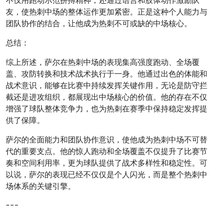
不仅用跑动示范拼搏精神，还通过语言和肢体动作激励队
友，使热刺中场的整体运作更加紧密。正是这种个人能力与
团队协作的结合，让他成为热刺不可或缺的中场核心。
总结：
综上所述，萨尔在热刺中场的表现集高强度跑动、全场覆
盖、攻防转换和技术战术执行于一身。他通过出色的体能和
战术意识，能够在比赛中持续发挥关键作用，无论是防守拦
截还是进攻组织，都展现出中场核心的价值。他的存在不仅
增强了球队整体竞争力，也为热刺在赛季中保持稳定发挥提
供了保障。
萨尔的全面能力和团队协作意识，使他成为热刺中场不可替
代的重要支点。他的惊人跑动和全场覆盖不仅提升了比赛节
奏和空间利用率，更为球队提供了战术多样性和稳定性。可
以说，萨尔的表现已经不仅仅是个人闪光，而是整个热刺中
场体系的关键引擎。
---