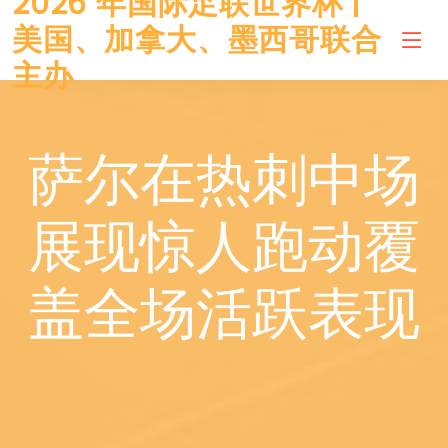
2026 年国际足联世界杯 |
美国、加拿大、墨西哥联合
主办
萨尔在热刺中场
展现惊人跑动覆
盖全场活跃表现