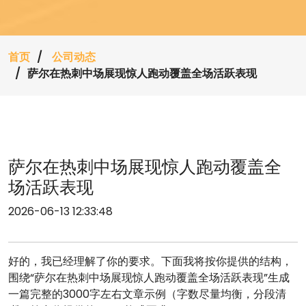
首页
公司动态
萨尔在热刺中场展现惊人跑动覆盖全场活跃表现
萨尔在热刺中场展现惊人跑动覆盖全
场活跃表现
2026-06-13 12:33:48
好的，我已经理解了你的要求。下面我将按你提供的结构，
围绕“萨尔在热刺中场展现惊人跑动覆盖全场活跃表现”生成
一篇完整的3000字左右文章示例（字数尽量均衡，分段清