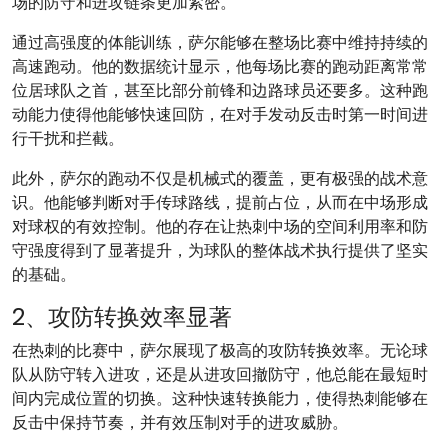
场的防守和进攻链条更加紧密。
通过高强度的体能训练，萨尔能够在整场比赛中维持持续的
高速跑动。他的数据统计显示，他每场比赛的跑动距离常常
位居球队之首，甚至比部分前锋和边路球员还要多。这种跑
动能力使得他能够快速回防，在对手发动反击时第一时间进
行干扰和拦截。
此外，萨尔的跑动不仅是机械式的覆盖，更有极强的战术意
识。他能够判断对手传球路线，提前占位，从而在中场形成
对球权的有效控制。他的存在让热刺中场的空间利用率和防
守强度得到了显著提升，为球队的整体战术执行提供了坚实
的基础。
2、攻防转换效率显著
在热刺的比赛中，萨尔展现了极高的攻防转换效率。无论球
队从防守转入进攻，还是从进攻回撤防守，他总能在最短时
间内完成位置的切换。这种快速转换能力，使得热刺能够在
反击中保持节奏，并有效压制对手的进攻威胁。