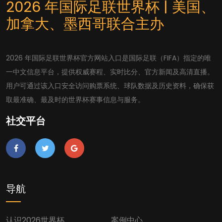
2026 年国际足联世界杯 | 美国、
加拿大、墨西哥联合主办
2026 年国际足联世界杯官方网站入口是国际足联（FIFA）指定的唯
一中文信息平台，提供权威赛程、实时比分、官方新闻及高清直播。
用户可通过该入口安全访问购票系统、球队数据及历史资料，确保获
取最准确、最及时的世界杯赛事信息与服务。
社交平台
导航
认识2026世界杯
案例中心