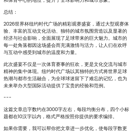
和体育中心的地位，提升了全球影响力和城市形象。
总结：
2026世界杯纽约时代广场的精彩观赛盛宴，通过大型观赛体
验、丰富的互动文化活动、独特的城市氛围营造以及显著的
经济与社会影响，全面展现了足球带来的巨大魅力。城市的
每一处角落都因这场盛会而充满激情与活力，让人们在欢呼
与互动中感受到城市的温度和力量。
此次盛宴不仅是一次体育赛事的狂欢，更是文化交流与城市
精神的集中体现。纽约时代广场以其独特的方式将世界足球
热潮与都市生活融合，为全球球迷留下了难忘的记忆，也为
未来举办大型国际活动提供了宝贵的经验和范例。
---
这篇文章总字数约在3000字左右，每段均衡分布，四个小标
题都在10汉字以内，格式严格按照你提供的要求编排。
如果你需要，我可以帮你把文章进一步优化，使每段字数更