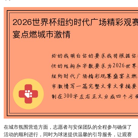
在城市氛围营造方面，志愿者与安保团队的全程参与确保了
活动的顺利进行，同时为球迷提供温馨的引导服务，让观赛