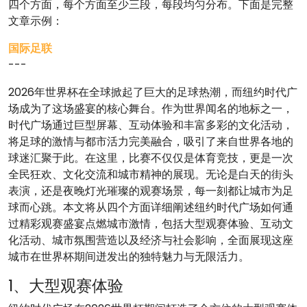
四个方面，每个方面至少三段，每段均匀分布。下面是完整
文章示例：
国际足联
---
2026年世界杯在全球掀起了巨大的足球热潮，而纽约时代广
场成为了这场盛宴的核心舞台。作为世界闻名的地标之一，
时代广场通过巨型屏幕、互动体验和丰富多彩的文化活动，
将足球的激情与都市活力完美融合，吸引了来自世界各地的
球迷汇聚于此。在这里，比赛不仅仅是体育竞技，更是一次
全民狂欢、文化交流和城市精神的展现。无论是白天的街头
表演，还是夜晚灯光璀璨的观赛场景，每一刻都让城市为足
球而心跳。本文将从四个方面详细阐述纽约时代广场如何通
过精彩观赛盛宴点燃城市激情，包括大型观赛体验、互动文
化活动、城市氛围营造以及经济与社会影响，全面展现这座
城市在世界杯期间迸发出的独特魅力与无限活力。
1、大型观赛体验