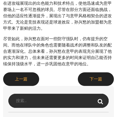
在进攻端展现出的出色能力和技术特点，使他迅速成为意甲
赛场上一名不可忽视的球员。尽管在部分方面还面临挑战，
但他的适应性逐渐提升，展现出了与意甲风格相契合的进攻
方式。无论是竞技表现还是球迷效应，孙兴慜的加盟都为意
甲带来了新鲜的活力。
尽管如此，孙兴慜在面对一些防守强队时，仍有提升的空
间。而他在球队中的角色也需要随着战术的调整和队友的配
合逐渐深化。总体来看，孙兴慜在意甲的表现充分展现了他
的实力和潜力，但未来还需要更多的时间来证明自己能否持
续保持顶级水平，进一步巩固他在意甲的地位。
上一篇
下一篇