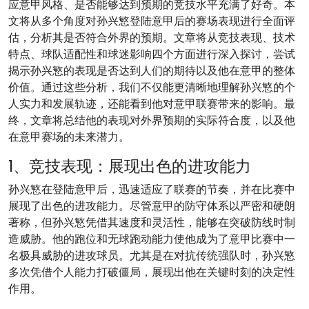
应意甲风格、是否能够达到预期的竞技水平充满了好奇。本
文将从多个角度对孙兴慜登陆意甲后的赛场表现进行全面评
估，分析其是否符合外界的预期。文章将从竞技表现、技术
特点、球队适配性和球迷影响四个方面进行深入探讨，尝试
揭示孙兴慜的表现是否达到人们的期待以及他在意甲的整体
价值。通过这些分析，我们不仅能更清晰地理解孙兴慜的个
人实力和发展轨迹，还能看到他对意甲联赛带来的影响。最
终，文章将总结他的表现对外界预期的实际符合度，以及他
在意甲赛场的未来潜力。
1、竞技表现：展现出色的进攻能力
孙兴慜在登陆意甲后，迅速适应了联赛的节奏，并在比赛中
展现了出色的进攻能力。尽管意甲的防守体系以严密和硬朗
著称，但孙兴慜凭借其速度和灵活性，能够在突破防线时制
造威胁。他的跑位和无球跑动能力使他成为了意甲比赛中一
名极具威胁的进攻球员。尤其是在对抗传统强队时，孙兴慜
多次凭借个人能力打破僵局，展现出他在关键时刻的决定性
作用。