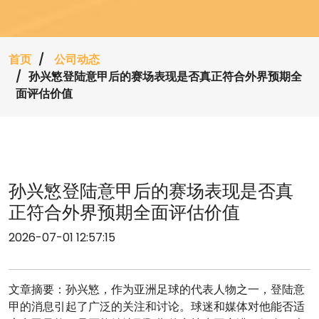
首页
公司动态
孙兴慜登陆意甲后的赛场表现是否真正符合外界预期全
面评估价值
孙兴慜登陆意甲后的赛场表现是否真
正符合外界预期全面评估价值
2026-07-01 12:57:15
文章摘要：孙兴慜，作为亚洲足球的代表人物之一，登陆意
甲的消息引起了广泛的关注和讨论。球迷和媒体对他能否适