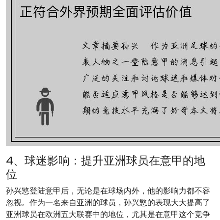
4、球迷影响：提升亚洲球员在意甲的地
位
孙兴慜登陆意甲后，无论是在球场内外，他的影响力都不容
忽视。作为一名来自亚洲的球员，孙兴慜的表现大大提高了
亚洲球员在欧洲五大联赛中的地位，尤其是在意甲这个竞争