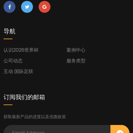
导航
认识2026世界杯
案例中心
公司动态
服务类型
互动 国际足联
订阅我们的邮箱
获取最新产品的进度以及优惠政策