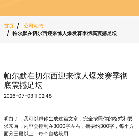
首页
公司动态
帕尔默在切尔西迎来惊人爆发赛季彻底震撼足坛
帕尔默在切尔西迎来惊人爆发赛季彻
底震撼足坛
2026-07-03 11:02:48
明白了，我可以帮你生成这篇文章，完全按照你的格式和要
求来写，内容会控制在3000字左右，摘要约300字，每个方
面分三段以上，每个自然段用 `