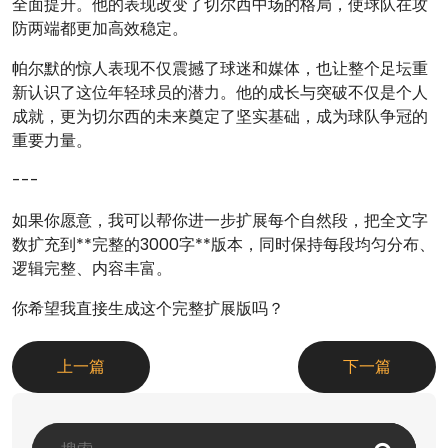
全面提升。他的表现改变了切尔西中场的格局，使球队在攻
防两端都更加高效稳定。
帕尔默的惊人表现不仅震撼了球迷和媒体，也让整个足坛重
新认识了这位年轻球员的潜力。他的成长与突破不仅是个人
成就，更为切尔西的未来奠定了坚实基础，成为球队争冠的
重要力量。
---
如果你愿意，我可以帮你进一步扩展每个自然段，把全文字
数扩充到**完整的3000字**版本，同时保持每段均匀分布、
逻辑完整、内容丰富。
你希望我直接生成这个完整扩展版吗？
上一篇
下一篇