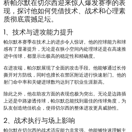
析帕尔默在切尔西迎来惊人爆发赛季的表
现，探讨他如何凭借技术、战术和心理素
质彻底震撼足坛。
1、技术与进攻能力提升
帕尔默本赛季在技术上的进步令人惊讶。他的控球能力和球
感有了显著提升，无论是在狭小空间内处理球还是在高速推
进中传球，都显示出极高的稳定性和精确度。
在进攻端，帕尔默展现了全面的攻击手段。他能够通过长传
撕开对方防线，同时也擅长在禁区附近进行快速射门。他的
射门命中率和关键进球数均达到了职业生涯新高。
除此之外，他在助攻方面的表现也极为突出。无论是边路插
上还是中路渗透传球，帕尔默总能找到最佳的传球角度，为
队友创造绝佳机会，使得切尔西的整体进攻更具威胁性。
2、战术执行与场上影响
帕尔默在切尔西的战术适应能力非常强。他能够快速理解主