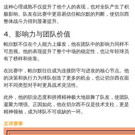
这种心理成熟不仅提升了他个人的表现，也对全队产生了积
极影响。队友在比赛中更容易信任帕尔默的判断，使切尔西
整体战斗力得到显著提升。
4、影响力与团队价值
帕尔默不仅在个人能力上爆发，他在团队中的影响力同样不
可忽视。他的表现提升了整个中场的稳定性，也让年轻球员
有了榜样和依靠。
在比赛中，帕尔默往往成为连接防守与进攻的核心节点。他
的决策和执行力为球队创造了更多的机会，也让切尔西在面
对不同类型对手时更具战术灵活性。
此外，他的职业态度和拼搏精神极大地鼓舞了队友，使团队
凝聚力增强。正因如此，他在切尔西不仅是技术支柱，更是
精神领袖，成为球队不可或缺的一环。
足球赛事