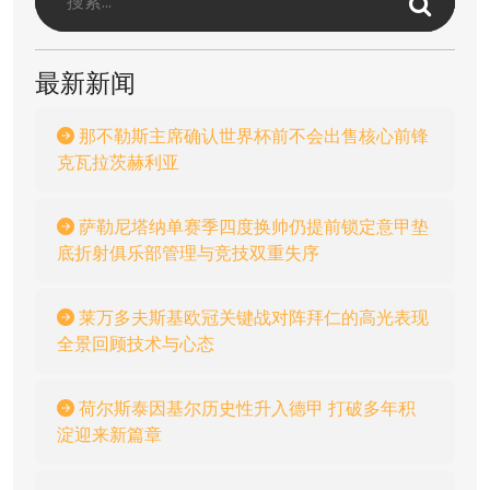
最新新闻
那不勒斯主席确认世界杯前不会出售核心前锋
克瓦拉茨赫利亚
萨勒尼塔纳单赛季四度换帅仍提前锁定意甲垫
底折射俱乐部管理与竞技双重失序
莱万多夫斯基欧冠关键战对阵拜仁的高光表现
全景回顾技术与心态
荷尔斯泰因基尔历史性升入德甲 打破多年积
淀迎来新篇章