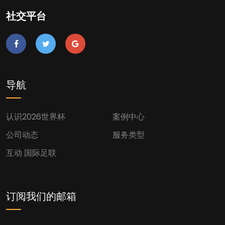
社交平台
导航
认识2026世界杯
案例中心
公司动态
服务类型
互动 国际足联
订阅我们的邮箱