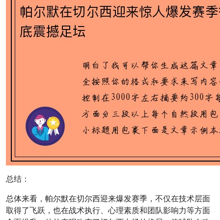
总结：
总体来看，帕尔默在切尔西迎来爆发赛季，不仅在技术层面
取得了飞跃，也在战术执行、心理素质和团队影响力等方面