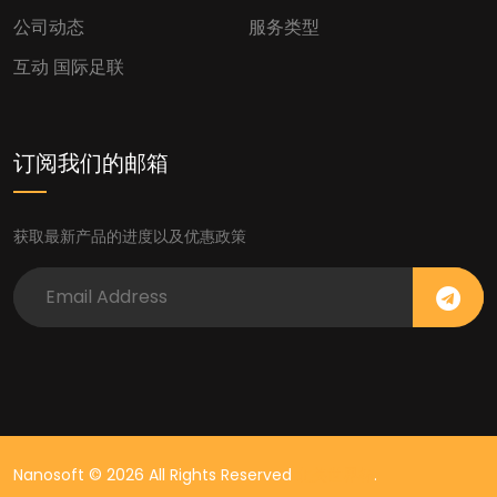
公司动态
服务类型
互动 国际足联
订阅我们的邮箱
获取最新产品的进度以及优惠政策
Nanosoft © 2026 All Rights Reserved
北美世界杯
.