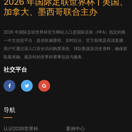
2026 年国际足联世界杯 | 美国、
加拿大、墨西哥联合主办
2026 年国际足联世界杯官方网站入口是国际足联（FIFA）指定的唯
一中文信息平台，提供权威赛程、实时比分、官方新闻及高清直播。
用户可通过该入口安全访问购票系统、球队数据及历史资料，确保获
取最准确、最及时的世界杯赛事信息与服务。
社交平台
导航
认识2026世界杯
案例中心