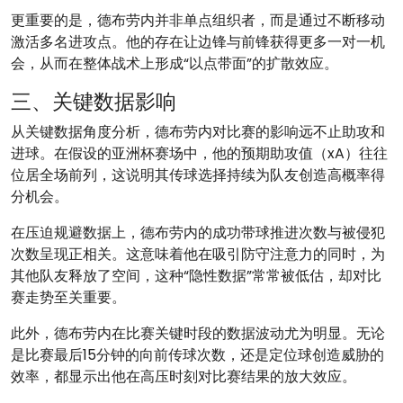
更重要的是，德布劳内并非单点组织者，而是通过不断移动
激活多名进攻点。他的存在让边锋与前锋获得更多一对一机
会，从而在整体战术上形成“以点带面”的扩散效应。
三、关键数据影响
从关键数据角度分析，德布劳内对比赛的影响远不止助攻和
进球。在假设的亚洲杯赛场中，他的预期助攻值（xA）往往
位居全场前列，这说明其传球选择持续为队友创造高概率得
分机会。
在压迫规避数据上，德布劳内的成功带球推进次数与被侵犯
次数呈现正相关。这意味着他在吸引防守注意力的同时，为
其他队友释放了空间，这种“隐性数据”常常被低估，却对比
赛走势至关重要。
此外，德布劳内在比赛关键时段的数据波动尤为明显。无论
是比赛最后15分钟的向前传球次数，还是定位球创造威胁的
效率，都显示出他在高压时刻对比赛结果的放大效应。