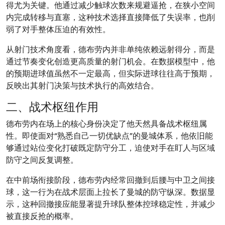
得尤为关键。他通过减少触球次数来规避逼抢，在狭小空间
内完成转移与直塞，这种技术选择直接降低了失误率，也削
弱了对手整体压迫的有效性。
从射门技术角度看，德布劳内并非单纯依赖远射得分，而是
通过节奏变化创造更高质量的射门机会。在数据模型中，他
的预期进球值虽然不一定最高，但实际进球往往高于预期，
反映出其射门决策与技术执行的高效结合。
二、战术枢纽作用
德布劳内在场上的核心身份决定了他天然具备战术枢纽属
性。即使面对“熟悉自己一切优缺点”的曼城体系，他依旧能
够通过站位变化打破既定防守分工，迫使对手在盯人与区域
防守之间反复调整。
在中前场衔接阶段，德布劳内经常回撤到后腰与中卫之间接
球，这一行为在战术层面上拉长了曼城的防守纵深。数据显
示，这种回撤接应能显著提升球队整体控球稳定性，并减少
被直接反抢的概率。