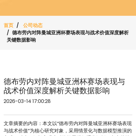
首页
公司动态
德布劳内对阵曼城亚洲杯赛场表现与战术价值深度解析
关键数据影响
德布劳内对阵曼城亚洲杯赛场表现与
战术价值深度解析关键数据影响
2026-03-14 17:00:28
文章摘要的内容：本文以“德布劳内对阵曼城亚洲杯赛场表现
与战术价值”为核心研究对象，采用情景化与数据模型推演的