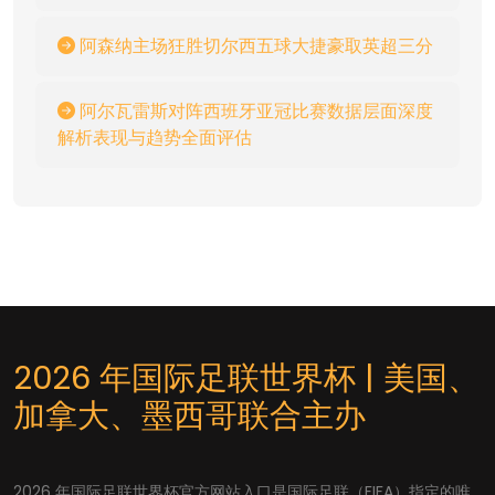
阿森纳主场狂胜切尔西五球大捷豪取英超三分
阿尔瓦雷斯对阵西班牙亚冠比赛数据层面深度
解析表现与趋势全面评估
2026 年国际足联世界杯 | 美国、
加拿大、墨西哥联合主办
2026 年国际足联世界杯官方网站入口是国际足联（FIFA）指定的唯