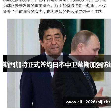
为球队未来发展的重要基石。斯图加特通过签下蔡斯，不仅
提升了当前阵容的实力，也为球队的长远发展铺平了道路。