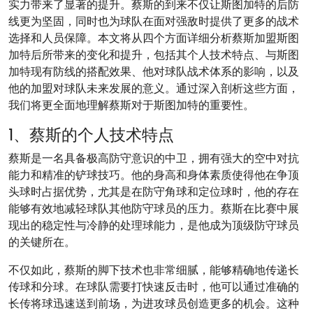
实力带来了显著的提升。蔡斯的到来不仅让斯图加特的后防
线更为坚固，同时也为球队在面对强敌时提供了更多的战术
选择和人员保障。本文将从四个方面详细分析蔡斯加盟斯图
加特后所带来的变化和提升，包括其个人技术特点、与斯图
加特现有防线的搭配效果、他对球队战术体系的影响，以及
他的加盟对球队未来发展的意义。通过深入剖析这些方面，
我们将更全面地理解蔡斯对于斯图加特的重要性。
1、蔡斯的个人技术特点
蔡斯是一名具备极高防守意识的中卫，拥有强大的空中对抗
能力和精准的铲球技巧。他的身高和身体素质使得他在争顶
头球时占据优势，尤其是在防守角球和定位球时，他的存在
能够有效地减轻球队其他防守球员的压力。蔡斯在比赛中展
现出的稳定性与冷静的处理球能力，是他成为顶级防守球员
的关键所在。
不仅如此，蔡斯的脚下技术也非常细腻，能够精确地传递长
传球和分球。在球队需要打快速反击时，他可以通过准确的
长传将球迅速送到前场，为进攻球员创造更多的机会。这种