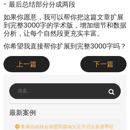
- 最后总结部分分成两段
如果你愿意，我可以帮你把这篇文章扩展
到完整3000字的学术版，增加细节和数据
分析，让每个自然段更充实丰富。
你希望我直接帮你扩展到完整3000字吗？
上一篇
下一篇
最新案例
鲁索自由转会加盟阿森纳女足开启全新赛季征