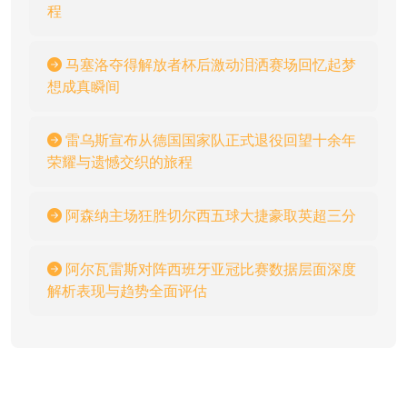
程
马塞洛夺得解放者杯后激动泪洒赛场回忆起梦
想成真瞬间
雷乌斯宣布从德国国家队正式退役回望十余年
荣耀与遗憾交织的旅程
阿森纳主场狂胜切尔西五球大捷豪取英超三分
阿尔瓦雷斯对阵西班牙亚冠比赛数据层面深度
解析表现与趋势全面评估