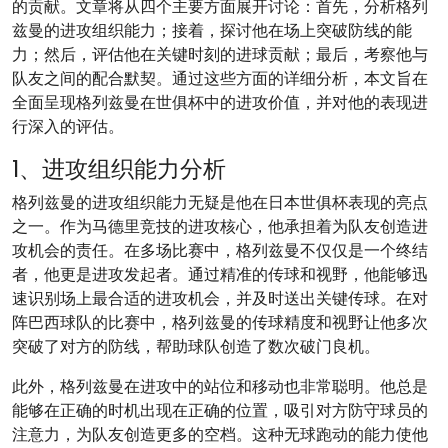
的贡献。文章将从四个主要方面展开讨论：首先，分析格列
兹曼的进攻组织能力；接着，探讨他在场上突破防线的能
力；然后，评估他在关键时刻的进球贡献；最后，考察他与
队友之间的配合默契。通过这些方面的详细分析，本文旨在
全面呈现格列兹曼在世俱杯中的进攻价值，并对他的表现进
行深入的评估。
1、进攻组织能力分析
格列兹曼的进攻组织能力无疑是他在日本世俱杯表现的亮点
之一。作为马德里竞技的进攻核心，他承担着为队友创造进
攻机会的责任。在多场比赛中，格列兹曼不仅仅是一个终结
者，他更是进攻发起者。通过精准的传球和视野，他能够迅
速识别场上最合适的进攻机会，并及时送出关键传球。在对
阵巴西球队的比赛中，格列兹曼的传球精度和视野让他多次
突破了对方的防线，帮助球队创造了数次破门良机。
此外，格列兹曼在进攻中的站位和移动也非常聪明。他总是
能够在正确的时机出现在正确的位置，吸引对方防守球员的
注意力，为队友创造更多的空档。这种无球跑动的能力使他