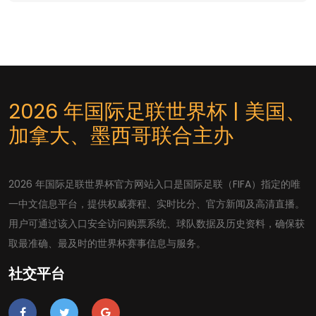
2026 年国际足联世界杯 | 美国、
加拿大、墨西哥联合主办
2026 年国际足联世界杯官方网站入口是国际足联（FIFA）指定的唯
一中文信息平台，提供权威赛程、实时比分、官方新闻及高清直播。
用户可通过该入口安全访问购票系统、球队数据及历史资料，确保获
取最准确、最及时的世界杯赛事信息与服务。
社交平台