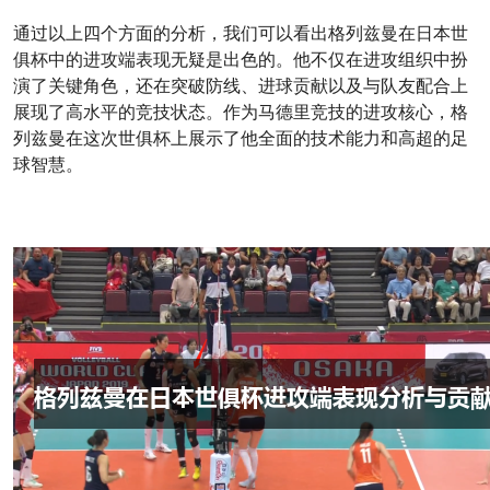
通过以上四个方面的分析，我们可以看出格列兹曼在日本世
俱杯中的进攻端表现无疑是出色的。他不仅在进攻组织中扮
演了关键角色，还在突破防线、进球贡献以及与队友配合上
展现了高水平的竞技状态。作为马德里竞技的进攻核心，格
列兹曼在这次世俱杯上展示了他全面的技术能力和高超的足
球智慧。