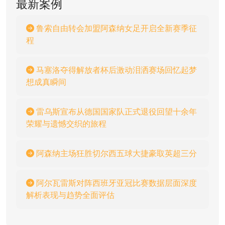
最新案例
鲁索自由转会加盟阿森纳女足开启全新赛季征
程
马塞洛夺得解放者杯后激动泪洒赛场回忆起梦
想成真瞬间
雷乌斯宣布从德国国家队正式退役回望十余年
荣耀与遗憾交织的旅程
阿森纳主场狂胜切尔西五球大捷豪取英超三分
阿尔瓦雷斯对阵西班牙亚冠比赛数据层面深度
解析表现与趋势全面评估