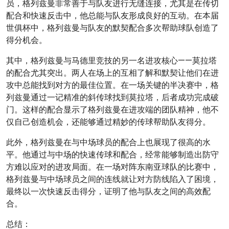
员，格列兹曼非常善于与队友进行无缝连接，尤其是在传切
配合和快速反击中，他总能与队友形成良好的互动。在本届
世俱杯中，格列兹曼与队友的默契配合多次帮助球队创造了
得分机会。
其中，格列兹曼与马德里竞技的另一名进攻核心——莫拉塔
的配合尤其突出。两人在场上的互相了解和默契让他们在进
攻中总能找到对方的最佳位置。在一场关键的半决赛中，格
列兹曼通过一记精准的斜传球找到莫拉塔，后者成功完成破
门。这样的配合显示了格列兹曼在进攻端的团队精神，他不
仅自己创造机会，还能够通过精妙的传球帮助队友得分。
此外，格列兹曼在与中场球员的配合上也展现了很高的水
平。他通过与中场的快速传球和配合，经常能够制造出防守
方难以应对的进攻局面。在一场对阵东南亚球队的比赛中，
格列兹曼与中场球员之间的连线就让对方防线陷入了困境，
最终以一次快速反击得分，证明了他与队友之间的高效配
合。
总结：