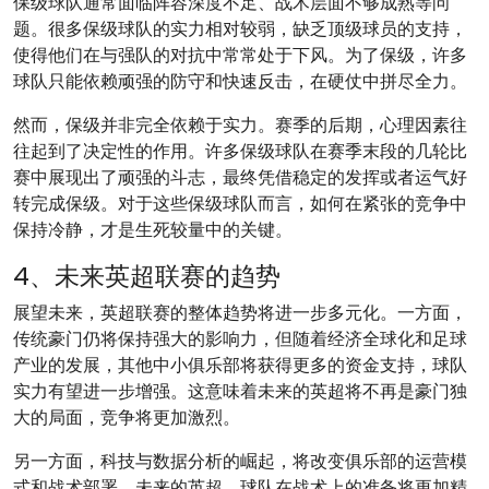
保级球队通常面临阵容深度不足、战术层面不够成熟等问
题。很多保级球队的实力相对较弱，缺乏顶级球员的支持，
使得他们在与强队的对抗中常常处于下风。为了保级，许多
球队只能依赖顽强的防守和快速反击，在硬仗中拼尽全力。
然而，保级并非完全依赖于实力。赛季的后期，心理因素往
往起到了决定性的作用。许多保级球队在赛季末段的几轮比
赛中展现出了顽强的斗志，最终凭借稳定的发挥或者运气好
转完成保级。对于这些保级球队而言，如何在紧张的竞争中
保持冷静，才是生死较量中的关键。
4、未来英超联赛的趋势
展望未来，英超联赛的整体趋势将进一步多元化。一方面，
传统豪门仍将保持强大的影响力，但随着经济全球化和足球
产业的发展，其他中小俱乐部将获得更多的资金支持，球队
实力有望进一步增强。这意味着未来的英超将不再是豪门独
大的局面，竞争将更加激烈。
另一方面，科技与数据分析的崛起，将改变俱乐部的运营模
式和战术部署。未来的英超，球队在战术上的准备将更加精