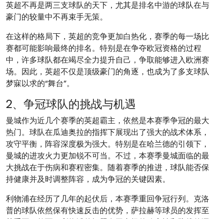
英超不再是两三支球队的天下，尤其是排名中游的球队在与
豪门的较量中不再束手无策。
在这样的格局下，英超的竞争更加白热化，赛季的每一场比
赛都可能影响最终的排名。特别是在争夺欧冠资格的过程
中，许多球队都在竭尽全力提升自己，争取能够进入欧洲赛
场。因此，英超不仅是顶级豪门的角逐，也成为了多支球队
梦寐以求的“舞台”。
2、争冠球队的挑战与机遇
曼城作为近几个赛季的英超霸主，依然是本赛季争冠的最大
热门。球队在瓜迪奥拉的指挥下展现出了强大的战术体系，
攻守平衡，阵容深度极为强大。特别是在哈兰德的引领下，
曼城的进攻火力更加锐不可当。不过，本赛季曼城面临的最
大挑战在于伤病和赛程密集。随着赛季的推进，球队能否保
持健康并及时调整阵容，成为争冠的关键因素。
利物浦在经历了几年的起伏后，本赛季重回争冠行列。克洛
普的球队依然保有快速反击的优势，萨拉赫等球员的发挥至