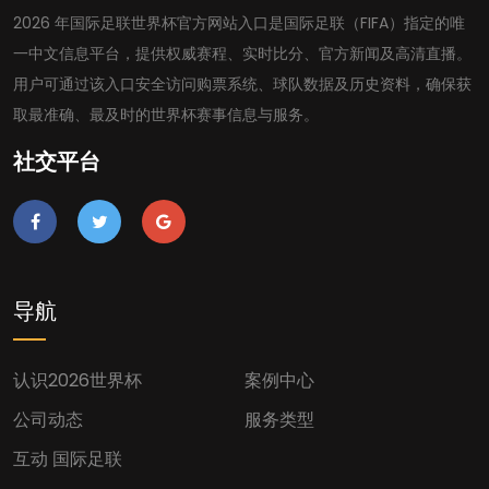
2026 年国际足联世界杯官方网站入口是国际足联（FIFA）指定的唯
一中文信息平台，提供权威赛程、实时比分、官方新闻及高清直播。
用户可通过该入口安全访问购票系统、球队数据及历史资料，确保获
取最准确、最及时的世界杯赛事信息与服务。
社交平台
导航
认识2026世界杯
案例中心
公司动态
服务类型
互动 国际足联