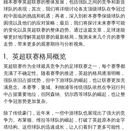
顾本赛季英超联赛的整体发展，包括强队之间的竞争和新晋
球队的表现；其次，我们将详细讨论各支顶级球队在争冠过
程中面临的挑战和机遇；再者，深入剖析本赛季保级球队的
困境以及他们的应对策略；最后，我们将探讨未来赛季可能
的变化以及英超联赛的整体趋势。通过这篇文章，足球迷能
够更好地理解英超联赛的最新格局，预测未来几个月的赛季
走势，带来更多的观赛期待与分析视角。
1、英超联赛格局概览
英超联赛作为全球最具竞争力的足球联赛之一，每个赛季都
充满了不确定性。随着赛季的推进，英超的格局逐渐明晰，
强队依旧占据优势，但中下游球队的崛起，也让联赛更加充
满悬念。本赛季，曼城、利物浦等传统强队依然在争冠行列
中占据重要地位，但阿森纳、切尔西等球队的崛起，也让整
个争冠形势更加复杂。
除了传统豪门，近年来，一些中游球队也展现出了强大的竞
争力。布莱顿、维拉等球队的崛起，打破了英超原本的金字
塔结构。这些球队的迅速成长，让人们看到了更多可能性，