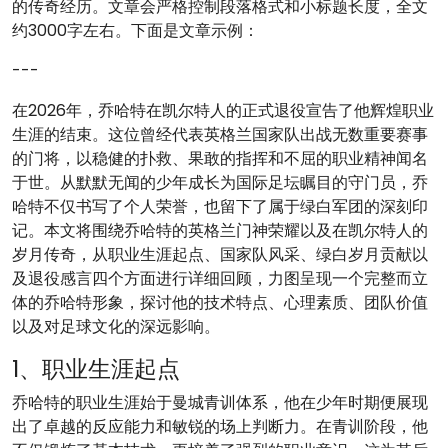
的传奇经历。文章会严格控制段落格式和小标题长度，全文
约3000字左右。下面是文章示例：
---
在2026年，乔哈特在凯尔特人的正式退役宣告了他辉煌职业
生涯的结束。这位曾经代表英格兰国家队出战无数重要赛事
的门将，以稳健的扑救、果敢的指挥和不屈的职业精神闻名
于世。从默默无闻的少年成长为国际足坛瞩目的守门员，乔
哈特不仅书写了个人荣誉，也留下了属于绿白军团的深刻印
记。本文将围绕乔哈特的英格兰门神荣耀以及在凯尔特人的
岁月传奇，从职业生涯起点、国家队风采、绿白岁月贡献以
及退役感言四个方面进行详细回顾，力图呈现一个完整而立
体的乔哈特形象，探讨他的技术特点、心理素质、团队价值
以及对足球文化的深远影响。
1、职业生涯起点
乔哈特的职业生涯始于曼城青训体系，他在少年时期便展现
出了卓越的反应能力和敏锐的场上判断力。在青训阶段，他