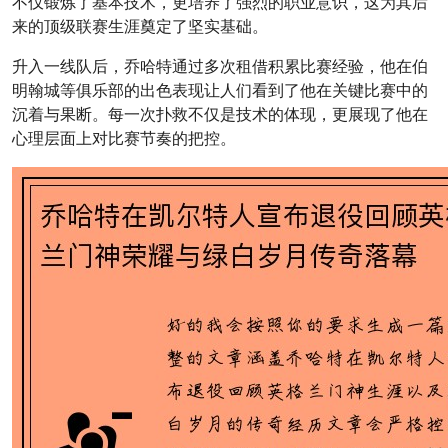
不仅锻炼了基本技术，更培养了强烈的职业意识，这为其后
来的顶级联赛生涯奠定了坚实基础。
升入一线队后，乔哈特通过多次租借积累比赛经验，他在伯
明翰城等俱乐部的出色表现让人们看到了他在关键比赛中的
沉着与果断。每一次扑救不仅是技术的体现，更展现了他在
心理层面上对比赛节奏的把控。