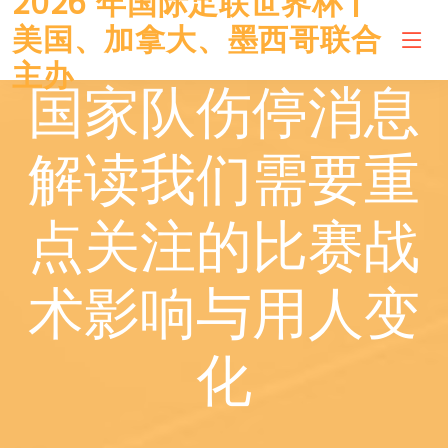
2026 年国际足联世界杯 |
美国、加拿大、墨西哥联合
主办
国家队伤停消息
解读我们需要重
点关注的比赛战
术影响与用人变
化