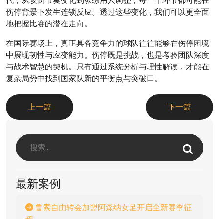
代，从攻防节奏变化到教练用人调整，每一个环节都可能在
伤停背景下发生连锁反应。透过这些变化，我们可以更全面
地把握比赛的潜在走向。
在国际赛场上，真正具备竞争力的球队往往能够在伤停困境
中展现韧性与应变能力。伤停既是挑战，也是考验团队深度
与战术智慧的契机。只有通过系统分析与理性解读，才能在
复杂局势中找到国家队新的平衡点与突破口。
上一篇
下一篇
最新案例
鲁索自由转会加盟阿森纳女足开启全新赛季征