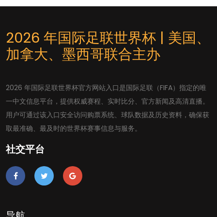
2026 年国际足联世界杯 | 美国、
加拿大、墨西哥联合主办
2026 年国际足联世界杯官方网站入口是国际足联（FIFA）指定的唯
一中文信息平台，提供权威赛程、实时比分、官方新闻及高清直播。
用户可通过该入口安全访问购票系统、球队数据及历史资料，确保获
取最准确、最及时的世界杯赛事信息与服务。
社交平台
导航