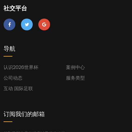
社交平台
导航
认识2026世界杯
案例中心
公司动态
服务类型
互动 国际足联
订阅我们的邮箱