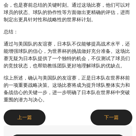
会，也是赛前总结的关键时刻。通过这场比赛，他们可以对
球员的状态、球队的协作性等方面做出更精确的评估，进而
制定出更具针对性和战略性的世界杯计划。
总结：
通过与美国队的友谊赛，日本队不仅能够提高战术水平，还
能增强球队的信心，为世界杯的挑战做好充分准备。这场比
赛无疑为日本队提供了一个独特的机会，不仅测试了球员们
的竞技状态，也帮助教练团队更好地理解球队的优缺点。
综上所述，确认与美国队的友谊赛，正是日本队在世界杯前
的一项重要战略决策。这场比赛将成为提升球队整体实力和
备战信心的关键一步，进一步明确了日本队在世界杯中突破
重围的潜力与决心。
上一篇
下一篇