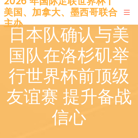
2026 年国际足联世界杯 |
美国、加拿大、墨西哥联合
主办
日本队确认与美
国队在洛杉矶举
行世界杯前顶级
友谊赛 提升备战
信心