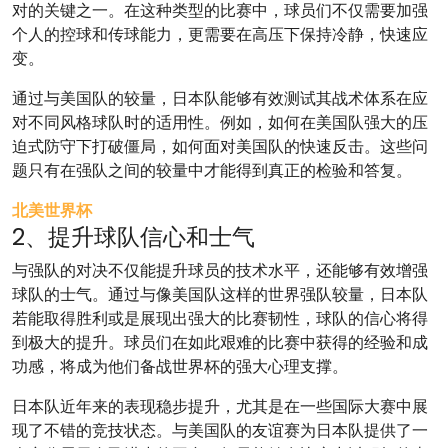
对的关键之一。在这种类型的比赛中，球员们不仅需要加强
个人的控球和传球能力，更需要在高压下保持冷静，快速应
变。
通过与美国队的较量，日本队能够有效测试其战术体系在应
对不同风格球队时的适用性。例如，如何在美国队强大的压
迫式防守下打破僵局，如何面对美国队的快速反击。这些问
题只有在强队之间的较量中才能得到真正的检验和答复。
北美世界杯
2、提升球队信心和士气
与强队的对决不仅能提升球员的技术水平，还能够有效增强
球队的士气。通过与像美国队这样的世界强队较量，日本队
若能取得胜利或是展现出强大的比赛韧性，球队的信心将得
到极大的提升。球员们在如此艰难的比赛中获得的经验和成
功感，将成为他们备战世界杯的强大心理支撑。
日本队近年来的表现稳步提升，尤其是在一些国际大赛中展
现了不错的竞技状态。与美国队的友谊赛为日本队提供了一