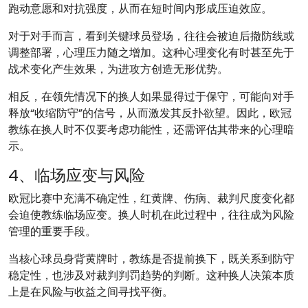
跑动意愿和对抗强度，从而在短时间内形成压迫效应。
对于对手而言，看到关键球员登场，往往会被迫后撤防线或
调整部署，心理压力随之增加。这种心理变化有时甚至先于
战术变化产生效果，为进攻方创造无形优势。
相反，在领先情况下的换人如果显得过于保守，可能向对手
释放“收缩防守”的信号，从而激发其反扑欲望。因此，欧冠
教练在换人时不仅要考虑功能性，还需评估其带来的心理暗
示。
4、临场应变与风险
欧冠比赛中充满不确定性，红黄牌、伤病、裁判尺度变化都
会迫使教练临场应变。换人时机在此过程中，往往成为风险
管理的重要手段。
当核心球员身背黄牌时，教练是否提前换下，既关系到防守
稳定性，也涉及对裁判判罚趋势的判断。这种换人决策本质
上是在风险与收益之间寻找平衡。