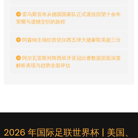
雷乌斯宣布从德国国家队正式退役回望十余年
荣耀与遗憾交织的旅程
阿森纳主场狂胜切尔西五球大捷豪取英超三分
阿尔瓦雷斯对阵西班牙亚冠比赛数据层面深度
解析表现与趋势全面评估
2026 年国际足联世界杯 | 美国、