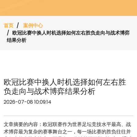
首页
案例中心
欧冠比赛中换人时机选择如何左右胜负走向与战术博弈
结果分析
欧冠比赛中换人时机选择如何左右胜
负走向与战术博弈结果分析
2026-07-08 10:09:14
文章摘要的内容：欧冠联赛作为世界足坛竞技水平最高、战
术博弈最为复杂的赛事舞台之一，每一场比赛的胜负往往并