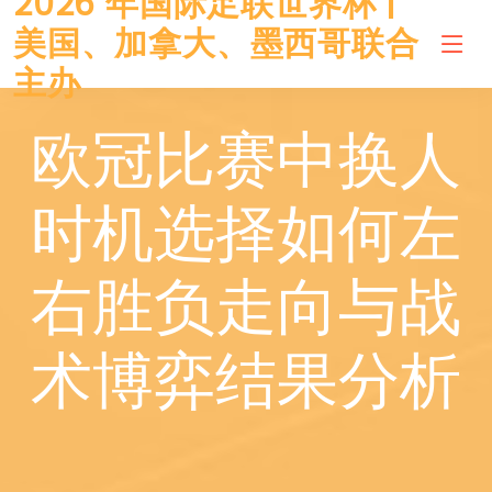
2026 年国际足联世界杯 |
美国、加拿大、墨西哥联合
主办
欧冠比赛中换人
时机选择如何左
右胜负走向与战
术博弈结果分析