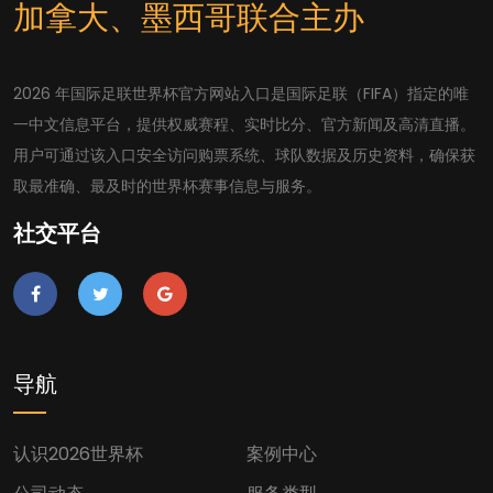
加拿大、墨西哥联合主办
2026 年国际足联世界杯官方网站入口是国际足联（FIFA）指定的唯
一中文信息平台，提供权威赛程、实时比分、官方新闻及高清直播。
用户可通过该入口安全访问购票系统、球队数据及历史资料，确保获
取最准确、最及时的世界杯赛事信息与服务。
社交平台
导航
认识2026世界杯
案例中心