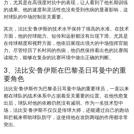
力，尤其是在高强度对抗中的表现，让人看到了他长期训练
的成果。他的速度和灵活性也没有受到伤病的显著影响，这
对球队的中场控制至关重要。
其次，法比安·鲁伊斯的技术水平保持了很高的水准。在技术
方面，他的控球能力、短传和远射都没有出现下滑。尤其是
在传球精度和视野方面，他依旧展现出强大的中场指挥官能
力。尽管经历了长时间的伤病，他仍然保持着出色的比赛阅
读能力，能够在复杂的比赛环境中做出正确的判断。
3、法比安·鲁伊斯在巴黎圣日耳曼中的重
要角色
法比安·鲁伊斯作为巴黎圣日耳曼中场的重要球员，一直以来
都在球队的战术体系中占据着至关重要的位置。在他伤愈复
出后，球队对他的依赖仍然没有减弱。作为一名技术型中
场，法比安·鲁伊斯不仅仅是传球大师，还能通过自己的跑动
和拦截来帮助球队防守，这使得他在攻防两端的作用都非常
突出。