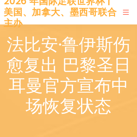
2026 年国际足联世界杯 |
美国、加拿大、墨西哥联合
主办
法比安·鲁伊斯伤
愈复出 巴黎圣日
耳曼官方宣布中
场恢复状态