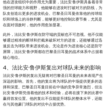
他在进攻组织中的作用尤为重要，法比安·鲁伊斯具备着非常
强的控球能力和视野，他能够在进攻时打破对方的防线，为
队友创造出更多的进攻机会。巴黎圣日耳曼依靠他的传球组
织和球场上的冷静判断，能够更好地控制比赛节奏，尤其是
在面对强敌时，他的作用愈加显著。
此外，法比安·鲁伊斯在防守端的贡献也不可忽视。他不仅能
够通过精准的断球和拦截来破坏对方的进攻，还能够通过迅
速反击为球队带来进攻机会。无论是作为进攻核心还是防守
屏障，法比安·鲁伊斯都在巴黎圣日耳曼的战术体系中占据着
核心地位。
4、法比安·鲁伊斯复出对球队未来的影响
法比安·鲁伊斯的复出无疑将对巴黎圣日耳曼的未来表现产生
深远的影响。首先，他的复出将为球队的中场提供更多的选
择和深度。巴黎圣日耳曼目前在中场的竞争异常激烈，但法
比安·鲁伊斯凭借着他的技术和经验，必将在接下来的比赛中
赢得首发位置。他的复出不仅能提升球队的整体水平，还能
在与其他豪门球队的对抗中占据优势。