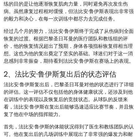
练的目的是让他逐渐恢复肌肉力量，同时避免再次发生伤
病。虽然康复过程相对缓慢，但法比安·鲁伊斯表现出非常强
的毅力和决心，在每一次训练中都尽力去完成任务。
经过几个月的努力，法比安·鲁伊斯终于完成了从伤病到全面
恢复的过渡。根据巴黎圣日耳曼的医疗团队和教练组的评
价，他的恢复情况超出了预期，身体各项指标恢复得相当理
想。这也为他的复出奠定了坚实的基础。球迷们对于这一消
息感到非常振奋，期待看到法比安·鲁伊斯在赛场上的表现。
2、法比安·鲁伊斯复出后的状态评估
法比安·鲁伊斯复出后，巴黎圣日耳曼对他的状态进行了详细
的评估。这一评估不仅包括他的身体健康状况，还涉及到他
在训练中的表现以及恢复后的竞技状态。从球队的反馈来
看，法比安·鲁伊斯在复出后能够迅速适应比赛节奏，并且恢
复了他在中场的指挥能力。
首先，法比安·鲁伊斯的体能状况得到了医生和教练团队的认
可。他在复出后的几场训练中展现出了非常强的爆发力和耐