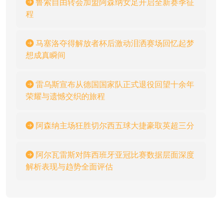
鲁索自由转会加盟阿森纳女足开启全新赛季征
程
马塞洛夺得解放者杯后激动泪洒赛场回忆起梦
想成真瞬间
雷乌斯宣布从德国国家队正式退役回望十余年
荣耀与遗憾交织的旅程
阿森纳主场狂胜切尔西五球大捷豪取英超三分
阿尔瓦雷斯对阵西班牙亚冠比赛数据层面深度
解析表现与趋势全面评估