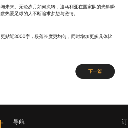
去与未来。无论岁月如何流转，迪马利亚在国家队的光辉瞬
无数热爱足球的人不断追求梦想与激情。
更贴近3000字，段落长度更均匀，同时增加更多具体比
下一篇
世
导航
订