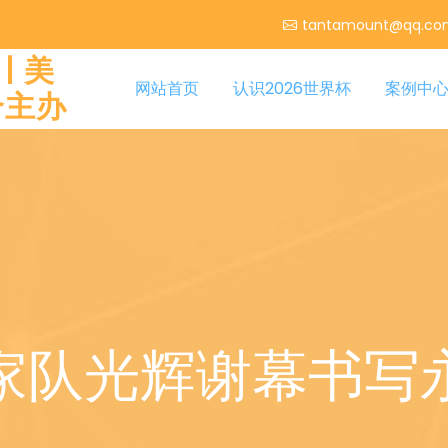
tantamount@qq.co
| 美
网站首页
认识2026世界杯
案例中
合主办
家队光辉谢幕书写