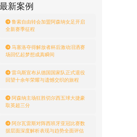
最新案例
鲁索自由转会加盟阿森纳女足开启
全新赛季征程
马塞洛夺得解放者杯后激动泪洒赛
场回忆起梦想成真瞬间
雷乌斯宣布从德国国家队正式退役
回望十余年荣耀与遗憾交织的旅程
阿森纳主场狂胜切尔西五球大捷豪
取英超三分
阿尔瓦雷斯对阵西班牙亚冠比赛数
据层面深度解析表现与趋势全面评估