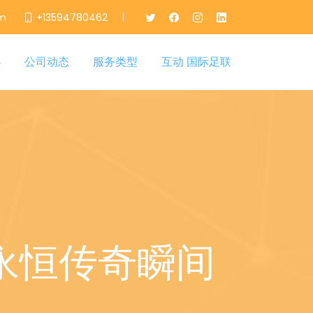
|
m
+13594780462
心
公司动态
服务类型
互动 国际足联
永恒传奇瞬间