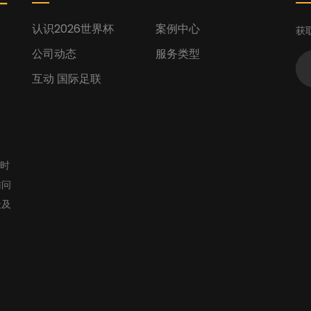
认识2026世界杯
案例中心
获
公司动态
服务类型
互动 国际足联
实时
访问
最及