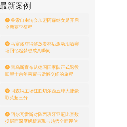
最新案例
鲁索自由转会加盟阿森纳女足开启
全新赛季征程
马塞洛夺得解放者杯后激动泪洒赛
场回忆起梦想成真瞬间
雷乌斯宣布从德国国家队正式退役
回望十余年荣耀与遗憾交织的旅程
阿森纳主场狂胜切尔西五球大捷豪
取英超三分
阿尔瓦雷斯对阵西班牙亚冠比赛数
据层面深度解析表现与趋势全面评估