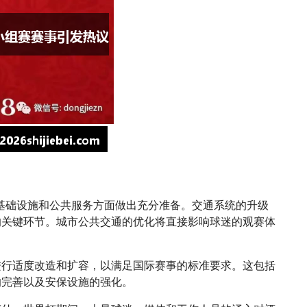
在基础设施和公共服务方面做出充分准备。交通系统的升级
的关键环节。城市公共交通的优化将直接影响球迷的观赛体
进行适度改造和扩容，以满足国际赛事的标准要求。这包括
的完善以及安保设施的强化。