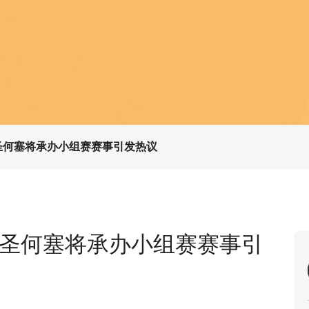
认圣何塞将承办小组赛赛事引发热议
认圣何塞将承办小组赛赛事引