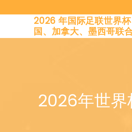
2026 年国际足联世界杯 
国、加拿大、墨西哥联
2026年世