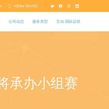
|
m
+13594780462
心
公司动态
服务类型
互动 国际足联
塞将承办小组赛