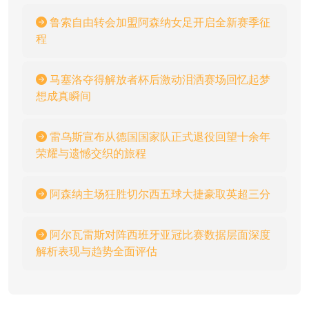
鲁索自由转会加盟阿森纳女足开启全新赛季征
程
马塞洛夺得解放者杯后激动泪洒赛场回忆起梦
想成真瞬间
雷乌斯宣布从德国国家队正式退役回望十余年
荣耀与遗憾交织的旅程
阿森纳主场狂胜切尔西五球大捷豪取英超三分
阿尔瓦雷斯对阵西班牙亚冠比赛数据层面深度
解析表现与趋势全面评估