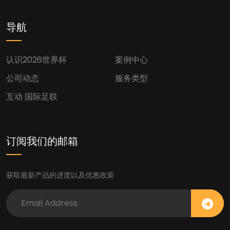
导航
认识2026世界杯
案例中心
公司动态
服务类型
互动 国际足联
订阅我们的邮箱
获取最新产品的进度以及优惠政策