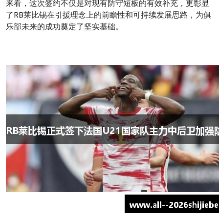
来看，这次签约不仅是对现有防守短板的有效补充，更彰显
了RB莱比锡在引援理念上的前瞻性和可持续发展思路，为俱
乐部未来的成功奠定了坚实基础。